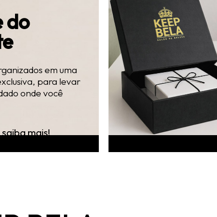
e do
te
organizados em uma
xclusiva, para levar
idado onde você
 saiba mais!