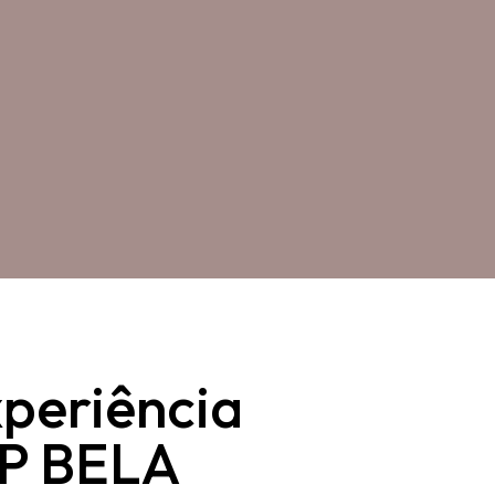
periência
P BELA