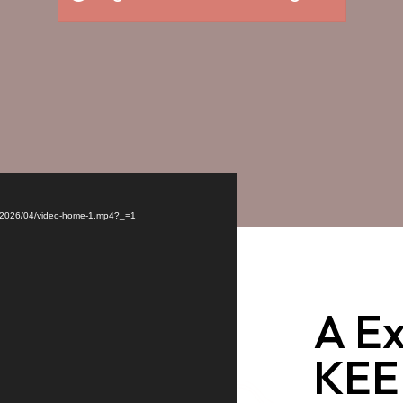
ds/2026/04/video-home-1.mp4?_=1
A Ex
KEE