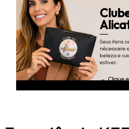
Club
Alica
Seus itens 
nécessaire e
beleza e cu
estiver.
→ Clique e