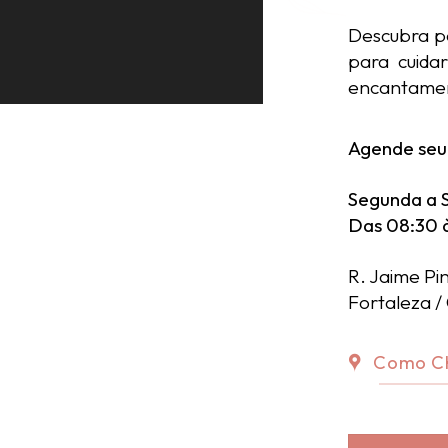
Descubra p
para cuida
encantame
Agende seu 
Segunda a 
Das 08:30 
R. Jaime Pi
Fortaleza /
Como C