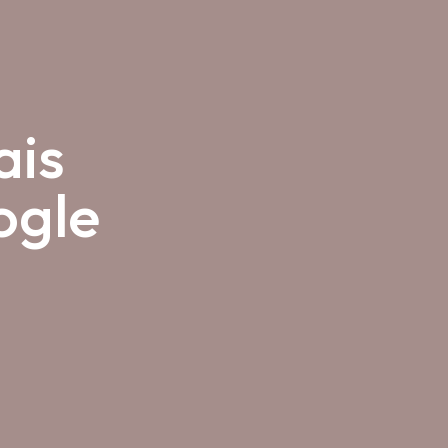
ais
ogle