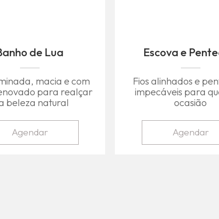
Banho de Lua
Escova e Pent
luminada, macia e com
Fios alinhados e pe
enovado para realçar
impecáveis para qu
a beleza natural
ocasião
Agendar
Agendar