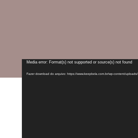
Tocador
Media error: Format(s) not supported or source(s) not found
de
Fazer download do arquivo: https://www.keepbela.com.br/wp-content/uploa
vídeo