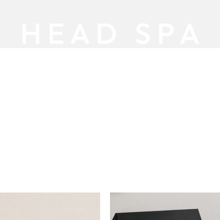
H E A D S P A
ela traz para você a nova experiência de Spa
CLIQUE E SAIBA MAIS